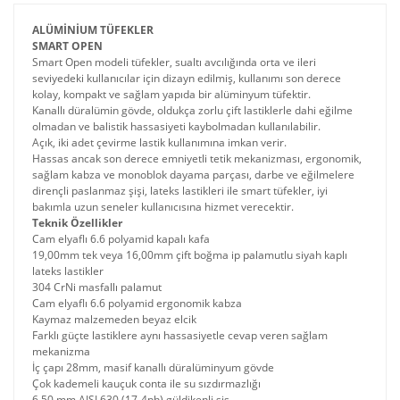
ALÜMİNİUM TÜFEKLER
SMART OPEN
Smart Open modeli tüfekler, sualtı avcılığında orta ve ileri
seviyedeki kullanıcılar için dizayn edilmiş, kullanımı son derece
kolay, kompakt ve sağlam yapıda bir alüminyum tüfektir.
Kanallı düralümin gövde, oldukça zorlu çift lastiklerle dahi eğilme
olmadan ve balistik hassasiyeti kaybolmadan kullanılabilir.
Açık, iki adet çevirme lastik kullanımına imkan verir.
Hassas ancak son derece emniyetli tetik mekanizması, ergonomik,
sağlam kabza ve monoblok dayama parçası, darbe ve eğilmelere
dirençli paslanmaz şişi, lateks lastikleri ile smart tüfekler, iyi
bakımla uzun seneler kullanıcısına hizmet verecektir.
Teknik Özellikler
Cam elyaflı 6.6 polyamid kapalı kafa
19,00mm tek veya 16,00mm çift boğma ip palamutlu siyah kaplı
lateks lastikler
304 CrNi masfallı palamut
Cam elyaflı 6.6 polyamid ergonomik kabza
Kaymaz malzemeden beyaz elcik
Farklı güçte lastiklere aynı hassasiyetle cevap veren sağlam
mekanizma
İç çapı 28mm, masif kanallı düralüminyum gövde
Çok kademeli kauçuk conta ile su sızdırmazlığı
6.50 mm AISI 630 (17-4ph) güldikenli şiş