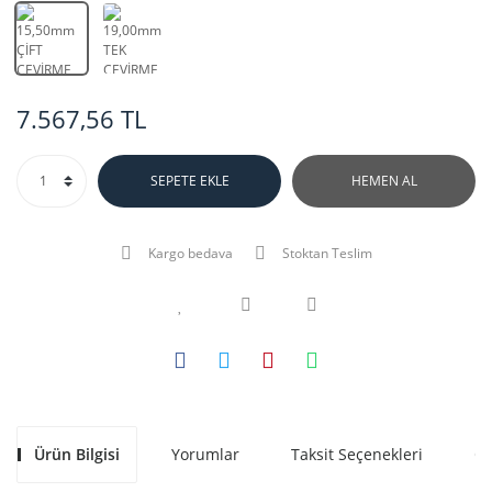
7.567,56 TL
SEPETE EKLE
HEMEN AL
Kargo bedava
Stoktan Teslim
Ürün Bilgisi
Yorumlar
Taksit Seçenekleri
Ön