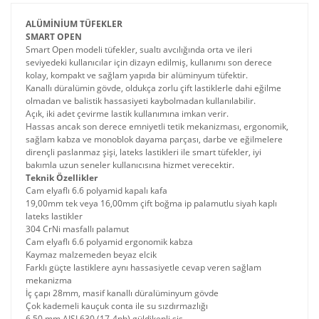
ALÜMİNİUM TÜFEKLER
SMART OPEN
Smart Open modeli tüfekler, sualtı avcılığında orta ve ileri
seviyedeki kullanıcılar için dizayn edilmiş, kullanımı son derece
kolay, kompakt ve sağlam yapıda bir alüminyum tüfektir.
Kanallı düralümin gövde, oldukça zorlu çift lastiklerle dahi eğilme
olmadan ve balistik hassasiyeti kaybolmadan kullanılabilir.
Açık, iki adet çevirme lastik kullanımına imkan verir.
Hassas ancak son derece emniyetli tetik mekanizması, ergonomik,
sağlam kabza ve monoblok dayama parçası, darbe ve eğilmelere
dirençli paslanmaz şişi, lateks lastikleri ile smart tüfekler, iyi
bakımla uzun seneler kullanıcısına hizmet verecektir.
Teknik Özellikler
Cam elyaflı 6.6 polyamid kapalı kafa
19,00mm tek veya 16,00mm çift boğma ip palamutlu siyah kaplı
lateks lastikler
304 CrNi masfallı palamut
Cam elyaflı 6.6 polyamid ergonomik kabza
Kaymaz malzemeden beyaz elcik
Farklı güçte lastiklere aynı hassasiyetle cevap veren sağlam
mekanizma
İç çapı 28mm, masif kanallı düralüminyum gövde
Çok kademeli kauçuk conta ile su sızdırmazlığı
6.50 mm AISI 630 (17-4ph) güldikenli şiş