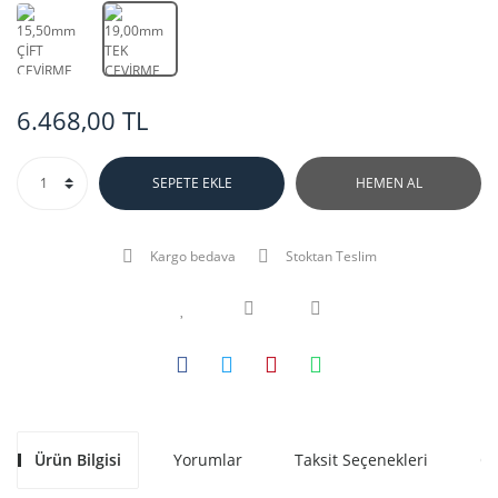
6.468,00 TL
SEPETE EKLE
HEMEN AL
Kargo bedava
Stoktan Teslim
Ürün Bilgisi
Yorumlar
Taksit Seçenekleri
Ön