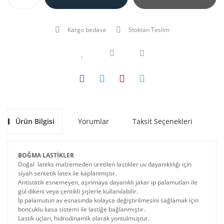
Kargo bedava
Stoktan Teslim
Ürün Bilgisi
Yorumlar
Taksit Seçenekleri
Ön
BOĞMA LASTİKLER
Doğal lateks malzemeden üretilen lastikler uv dayanıklılığı için
siyah sentetik latex ile kaplanmıştır.
Antistatik esnemeyen, aşınmaya dayanıklı jakar ip palamutları ile
gül dikeni veya çentikli şişlerle kullanılabilir.
İp palamutun av esnasında kolayca değiştirilmesini sağlamak için
boncuklu kasa sistemi ile lastiğe bağlanmıştır.
Lastik uçları, hidrodinamik olarak yontulmuştur.