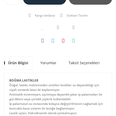
Kargo bedava
Stoktan Teslim
Ürün Bilgisi
Yorumlar
Taksit Seçenekleri
Ön
BOĞMA LASTİKLER
Doğal lateks malzemeden üretilen lastikler uv dayanıklılığı için
siyah sentetik latex ile kaplanmıştır.
Antistatik esnemeyen, aşınmaya dayanıklı jakar ip palamutları ile
gül dikeni veya çentikli şişlerle kullanılabilir.
İp palamutun av esnasında kolayca değiştirilmesini sağlamak için
boncuklu kasa sistemi ile lastiğe bağlanmıştır.
Lastik uçları, hidrodinamik olarak yontulmuştur.