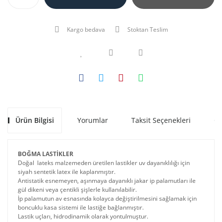
Kargo bedava
Stoktan Teslim
Ürün Bilgisi
Yorumlar
Taksit Seçenekleri
Ön
BOĞMA LASTİKLER
Doğal lateks malzemeden üretilen lastikler uv dayanıklılığı için
siyah sentetik latex ile kaplanmıştır.
Antistatik esnemeyen, aşınmaya dayanıklı jakar ip palamutları ile
gül dikeni veya çentikli şişlerle kullanılabilir.
İp palamutun av esnasında kolayca değiştirilmesini sağlamak için
boncuklu kasa sistemi ile lastiğe bağlanmıştır.
Lastik uçları, hidrodinamik olarak yontulmuştur.