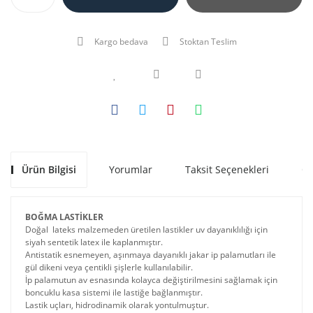
Kargo bedava
Stoktan Teslim
Ürün Bilgisi
Yorumlar
Taksit Seçenekleri
Ön
BOĞMA LASTİKLER
Doğal lateks malzemeden üretilen lastikler uv dayanıklılığı için
siyah sentetik latex ile kaplanmıştır.
Antistatik esnemeyen, aşınmaya dayanıklı jakar ip palamutları ile
gül dikeni veya çentikli şişlerle kullanılabilir.
İp palamutun av esnasında kolayca değiştirilmesini sağlamak için
boncuklu kasa sistemi ile lastiğe bağlanmıştır.
Lastik uçları, hidrodinamik olarak yontulmuştur.