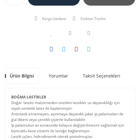
Kargo bedava
Stoktan Teslim
Ürün Bilgisi
Yorumlar
Taksit Seçenekleri
Ön
BOĞMA LASTİKLER
Doğal lateks malzemeden üretilen lastikler uv dayanıklılığı için
siyah sentetik latex ile kaplanmıştır.
Antistatik esnemeyen, aşınmaya dayanıklı jakar ip palamutları ile
gül dikeni veya çentikli şişlerle kullanılabilir.
İp palamutun av esnasında kolayca değiştirilmesini sağlamak için
boncuklu kasa sistemi ile lastiğe bağlanmıştır.
Lastik uçları, hidrodinamik olarak yontulmuştur.