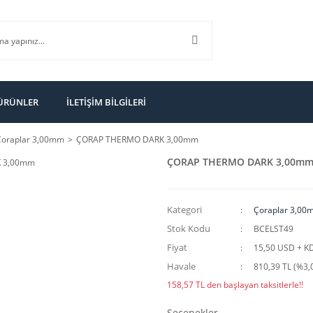
 ÜRÜNLER
İLETİŞİM BİLGİLERİ
Çoraplar 3,00mm
ÇORAP THERMO DARK 3,00mm
ÇORAP THERMO DARK 3,00m
Kategori
Çoraplar 3,00
Stok Kodu
BCELST49
Fiyat
15,50 USD + K
Havale
810,39 TL (%3,0
158,57 TL den başlayan taksitlerle!!
Seçenekler