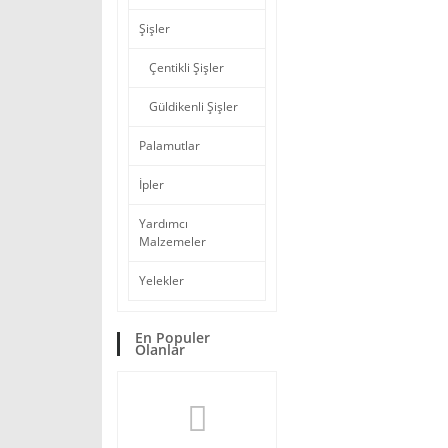
Şişler
Çentikli Şişler
Güldikenli Şişler
Palamutlar
İpler
Yardımcı
Malzemeler
Yelekler
En Populer
Olanlar