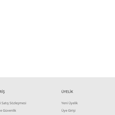
RİŞ
ÜYELİK
i Satış Sözleşmesi
Yeni Üyelik
 ve Güvenlik
Üye Girişi