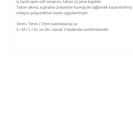
İç taraf open cell neopren, taban içi jarse kaplıdır.
Taban altına, supratex polyester kumaş ile sağlamlık kazandırılmı
önleyici
polyurethan baskı uygulanmıştır.
3mm / 5mm / 7mm kalınlıklarda ve
S / M / L / XL ve 2XL olarak 5 bedende üretilmektedir.