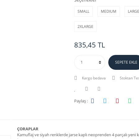
SMALL
MEDIUM
LARG
2XLARGE
835,45 TL
SEPETE EKLE
Kargo bedava
Stoktan Te
Paylaş :
ÇORAPLAR
Kamuflaj ve siyah renklerde jarse kaplı neoprenden 4 parçalı yeni k