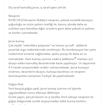
Dış taraf kamuflaj jarse, iç taraf open cell dir.
Neopren
%100 CR (Chloropren Rubber) neopren, yüksek esneklik katsayısı,
yoğunluğu ve üstün yalıtım özelliği ile, basınç altında daha az
ezilirken aynı kalınlıkta diğer ürünlere göre daha yüksek ısı yalıtımı
ve konfor sunmaktadır.
Jarse kumaş
Çok elyaflı "mikrofibre polyester” ve Invista Lycra® ipliklerle
yuvarlak örgü makinelerinde üretilmiştir. Bu kombinasyon her yöne
mükemmel esneme sağlamakta, ipeksi yüzeyi ile daha az su
®
tutmaktadır. Ham kumaş üzerine sadece JakBoeno
markası için
dizayn edilen kamuflaj desenlerinde baskı yapılmıştır. Uv dayanımlı
4-5 haslık seviyesindeki renkler solmamaktadır. Jarse kumaşın
örülmesi, desenlerin dizaynı, kumaşa basılması ve neopren
laminasyonları tamamen Türkiye’ de yapılmaktadır.
Göğüs Pedi
Yeni kauçuk göğüs pedi, jarse kumaş üzerine ısıl işlemle
uygulandıktan sonra elbiseye dikilmiştir.
Esnek yapısı, parçalı kesimi ve iç tarafta 3mm takviye neopreni ile
göğüs bölgesinde sertlik oluşturmadan tüfek kurma konforu