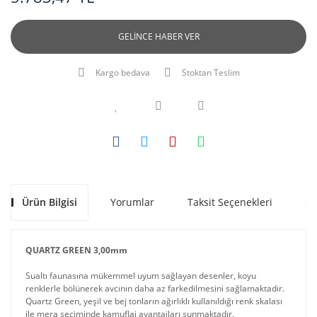
GELİNCE HABER VER
Kargo bedava
Stoktan Teslim
Ürün Bilgisi
Yorumlar
Taksit Seçenekleri
Ön
QUARTZ GREEN 3,00mm
Sualtı faunasına mükemmel uyum sağlayan desenler, koyu
renklerle bölünerek avcının daha az farkedilmesini sağlamaktadır.
Quartz Green, yeşil ve bej tonların ağırlıklı kullanıldığı renk skalası
ile mera seçiminde kamuflaj avantajları sunmaktadır.