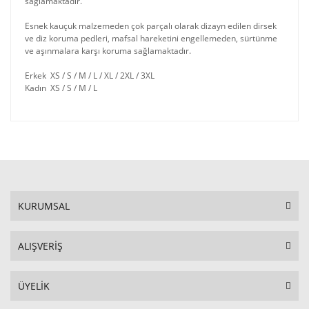
sağlamaktadır.
Esnek kauçuk malzemeden çok parçalı olarak dizayn edilen dirsek
ve diz koruma pedleri, mafsal hareketini engellemeden, sürtünme
ve aşınmalara karşı koruma sağlamaktadır.
Erkek XS / S / M / L / XL / 2XL / 3XL
Kadın XS / S / M / L
KURUMSAL
ALIŞVERİŞ
ÜYELİK