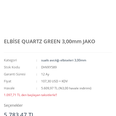
ELBİSE QUARTZ GREEN 3,00mm JAKO
Kategori
sualtı avcılığı elbiseleri 3,00mm
Stok Kodu
DHVXY589
Garanti Süresi
12 Ay
Fiyat
107,30 USD + KDV
Havale
5.609,97 TL (%3,00 havale indirimi)
1.097,71 TL den başlayan taksitlerle!!
Seçenekler
5.783,47 TL