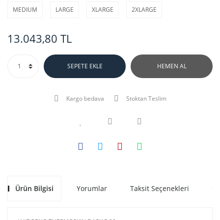
MEDIUM
LARGE
XLARGE
2XLARGE
13.043,80 TL
SEPETE EKLE
HEMEN AL
Kargo bedava
Stoktan Teslim
Ürün Bilgisi
Yorumlar
Taksit Seçenekleri
Ön