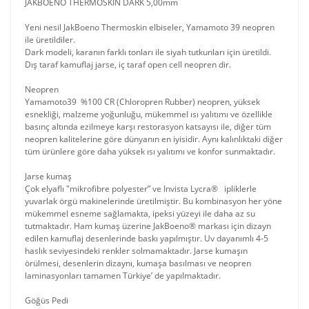
JAKBOENO THERMOSKIN DARK 5,00mm
Yeni nesil JakBoeno Thermoskin elbiseler, Yamamoto 39 neopren
ile üretildiler.
Dark modeli, karanın farklı tonları ile siyah tutkunları için üretildi.
Dış taraf kamuflaj jarse, iç taraf open cell neopren dir.
Neopren
Yamamoto39 %100 CR (Chloropren Rubber) neopren, yüksek
esnekliği, malzeme yoğunluğu, mükemmel ısı yalıtımı ve özellikle
basınç altında ezilmeye karşı restorasyon katsayısı ile, diğer tüm
neopren kalitelerine göre dünyanın en iyisidir. Aynı kalınlıktaki diğer
tüm ürünlere göre daha yüksek ısı yalıtımı ve konfor sunmaktadır.
Jarse kumaş
Çok elyaflı "mikrofibre polyester” ve Invista Lycra® ipliklerle
yuvarlak örgü makinelerinde üretilmiştir. Bu kombinasyon her yöne
mükemmel esneme sağlamakta, ipeksi yüzeyi ile daha az su
tutmaktadır. Ham kumaş üzerine JakBoeno® markası için dizayn
edilen kamuflaj desenlerinde baskı yapılmıştır. Uv dayanımlı 4-5
haslık seviyesindeki renkler solmamaktadır. Jarse kumaşın
örülmesi, desenlerin dizaynı, kumaşa basılması ve neopren
laminasyonları tamamen Türkiye’ de yapılmaktadır.
Göğüs Pedi