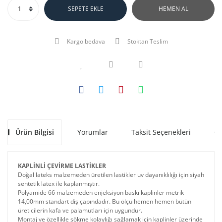
SEPETE EKLE
HEMEN AL
Kargo bedava
Stoktan Teslim
Ürün Bilgisi
Yorumlar
Taksit Seçenekleri
Ön
KAPLİNLİ ÇEVİRME LASTİKLER
Doğal lateks malzemeden üretilen lastikler uv dayanıklılığı için siyah
sentetik latex ile kaplanmıştır.
Polyamide 66 malzemeden enjeksiyon baskı kaplinler metrik
14,00mm standart diş çapındadır. Bu ölçü hemen hemen bütün
üreticilerin kafa ve palamutları için uygundur.
Montaj ve özellikle sökme kolaylığı sağlamak için kaplinler üzerinde