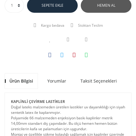
SEPETE EKLE
HEMEN AL
Kargo bedava
Stoktan Teslim
Ürün Bilgisi
Yorumlar
Taksit Seçenekleri
Ön
KAPLİNLİ ÇEVİRME LASTİKLER
Doğal lateks malzemeden üretilen lastikler uv dayanıklılığı için siyah
sentetik latex ile kaplanmıştır.
Polyamide 66 malzemeden enjeksiyon baskı kaplinler metrik
14,00mm standart diş çapındadır. Bu ölçü hemen hemen bütün
üreticilerin kafa ve palamutları için uygundur.
Montaj ve özellikle sökme kolaylığı sağlamak için kaplinler üzerinde