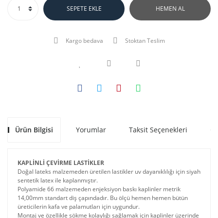
SEPETE EKLE
HEMEN AL
Kargo bedava
Stoktan Teslim
Ürün Bilgisi
Yorumlar
Taksit Seçenekleri
Ön
KAPLİNLİ ÇEVİRME LASTİKLER
Doğal lateks malzemeden üretilen lastikler uv dayanıklılığı için siyah
sentetik latex ile kaplanmıştır.
Polyamide 66 malzemeden enjeksiyon baskı kaplinler metrik
14,00mm standart diş çapındadır. Bu ölçü hemen hemen bütün
üreticilerin kafa ve palamutları için uygundur.
Montaj ve özellikle sökme kolaylığı sağlamak için kaplinler üzerinde