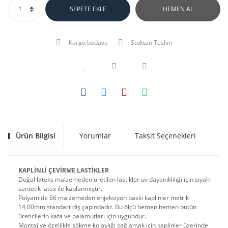
SEPETE EKLE
HEMEN AL
Kargo bedava
Stoktan Teslim
Ürün Bilgisi
Yorumlar
Taksit Seçenekleri
Ön
KAPLİNLİ ÇEVİRME LASTİKLER
Doğal lateks malzemeden üretilen lastikler uv dayanıklılığı için siyah
sentetik latex ile kaplanmıştır.
Polyamide 66 malzemeden enjeksiyon baskı kaplinler metrik
14,00mm standart diş çapındadır. Bu ölçü hemen hemen bütün
üreticilerin kafa ve palamutları için uygundur.
Montaj ve özellikle sökme kolaylığı sağlamak için kaplinler üzerinde