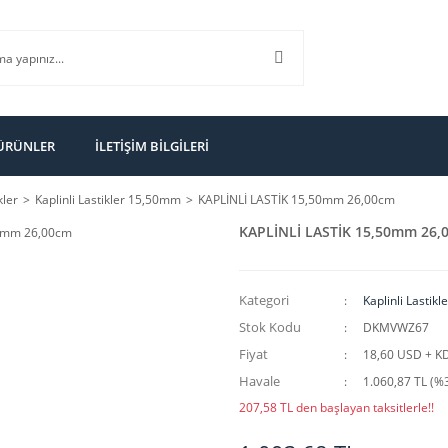
 ÜRÜNLER
İLETİŞİM BİLGİLERİ
kler
Kaplinli Lastikler 15,50mm
KAPLİNLİ LASTİK 15,50mm 26,00cm
KAPLİNLİ LASTİK 15,50mm 26,
Kategori
Kaplinli Lastik
Stok Kodu
DKMVWZ67
Fiyat
18,60 USD + K
Havale
1.060,87 TL (%3
207,58 TL den başlayan taksitlerle!!