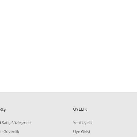
RİŞ
ÜYELİK
i Satış Sözleşmesi
Yeni Üyelik
 ve Güvenlik
Üye Girişi