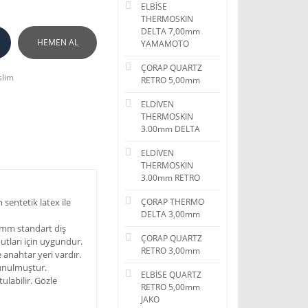
ELBİSE
THERMOSKIN
DELTA 7,00mm
HEMEN AL
YAMAMOTO
ÇORAP QUARTZ
slim
RETRO 5,00mm
ELDİVEN
THERMOSKIN
3.00mm DELTA
ELDİVEN
THERMOSKIN
3.00mm RETRO
 sentetik latex ile
ÇORAP THERMO
DELTA 3,00mm
0mm standart diş
ÇORAP QUARTZ
tları için uygundur.
RETRO 3,00mm
 anahtar yeri vardır.
 sunulmuştur.
ELBİSE QUARTZ
ulabilir. Gözle
RETRO 5,00mm
JAKO