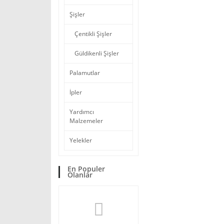
Şişler
Çentikli Şişler
Güldikenli Şişler
Palamutlar
İpler
Yardımcı
Malzemeler
Yelekler
En Populer
Olanlar