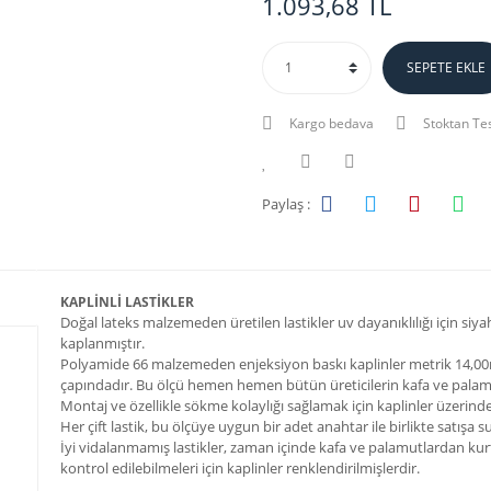
1.093,68 TL
SEPETE EKLE
Kargo bedava
Stoktan Te
Paylaş :
KAPLİNLİ LASTİKLER
Doğal lateks malzemeden üretilen lastikler uv dayanıklılığı için siyah
kaplanmıştır.
Polyamide 66 malzemeden enjeksiyon baskı kaplinler metrik 14,0
çapındadır. Bu ölçü hemen hemen bütün üreticilerin kafa ve palamu
Montaj ve özellikle sökme kolaylığı sağlamak için kaplinler üzerinde
Her çift lastik, bu ölçüye uygun bir adet anahtar ile birlikte satışa
İyi vidalanmamış lastikler, zaman içinde kafa ve palamutlardan kurt
kontrol edilebilmeleri için kaplinler renklendirilmişlerdir.