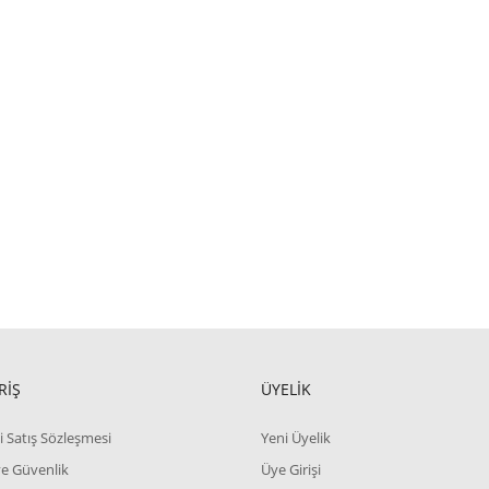
RİŞ
ÜYELİK
i Satış Sözleşmesi
Yeni Üyelik
 ve Güvenlik
Üye Girişi