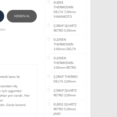
ELBİSE
THERMOSKIN
DELTA 7,00mm
HEMEN AL
YAMAMOTO
ÇORAP QUARTZ
slim
RETRO 5,00mm
ELDİVEN
THERMOSKIN
3.00mm DELTA
ELDİVEN
THERMOSKIN
3.00mm RETRO
tetik latex ile
ÇORAP THERMO
DELTA 3,00mm
standart diş
ÇORAP QUARTZ
ı için uygundur.
RETRO 3,00mm
htar yeri vardır. Her
ur.
ELBİSE QUARTZ
lir. Gözle kontrol
RETRO 5,00mm
JAKO