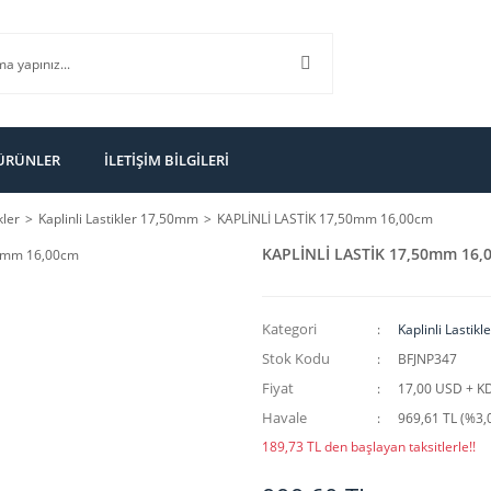
 ÜRÜNLER
İLETİŞİM BİLGİLERİ
kler
Kaplinli Lastikler 17,50mm
KAPLİNLİ LASTİK 17,50mm 16,00cm
KAPLİNLİ LASTİK 17,50mm 16,
Kategori
Kaplinli Lastik
Stok Kodu
BFJNP347
Fiyat
17,00 USD + K
Havale
969,61 TL (%3,0
189,73 TL den başlayan taksitlerle!!