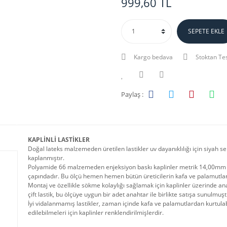
999,60 TL
SEPETE EKLE
Kargo bedava
Stoktan Te
Paylaş :
KAPLİNLİ LASTİKLER
Doğal lateks malzemeden üretilen lastikler uv dayanıklılığı için siyah sen
kaplanmıştır.
Polyamide 66 malzemeden enjeksiyon baskı kaplinler metrik 14,00mm 
çapındadır. Bu ölçü hemen hemen bütün üreticilerin kafa ve palamutlar
Montaj ve özellikle sökme kolaylığı sağlamak için kaplinler üzerinde ana
çift lastik, bu ölçüye uygun bir adet anahtar ile birlikte satışa sunulmuşt
İyi vidalanmamış lastikler, zaman içinde kafa ve palamutlardan kurtulabi
edilebilmeleri için kaplinler renklendirilmişlerdir.