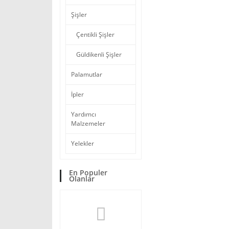
Şişler
Çentikli Şişler
Güldikenli Şişler
Palamutlar
İpler
Yardımcı
Malzemeler
Yelekler
En Populer
Olanlar