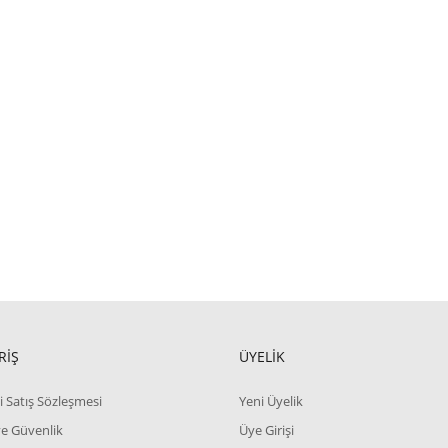
RİŞ
ÜYELİK
i Satış Sözleşmesi
Yeni Üyelik
 ve Güvenlik
Üye Girişi