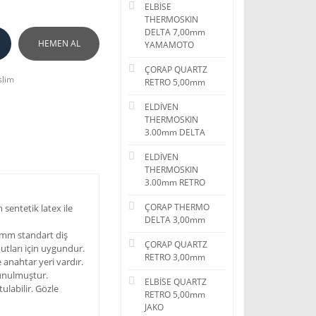
ELBİSE
THERMOSKIN
DELTA 7,00mm
HEMEN AL
YAMAMOTO
ÇORAP QUARTZ
slim
RETRO 5,00mm
ELDİVEN
THERMOSKIN
3.00mm DELTA
ELDİVEN
THERMOSKIN
3.00mm RETRO
ÇORAP THERMO
 sentetik latex ile
DELTA 3,00mm
0mm standart diş
ÇORAP QUARTZ
tları için uygundur.
RETRO 3,00mm
 anahtar yeri vardır.
 sunulmuştur.
ELBİSE QUARTZ
ulabilir. Gözle
RETRO 5,00mm
JAKO