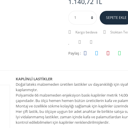
1.140,72 TL
SEPETE EKLE
Kargo bedava
Stoktan Te
Paylaş :
KAPLİNLİ LASTİKLER
Doğal lateks malzemeden üretilen lastikler uv dayanıklılığı için siyah
kaplanmıştır.
Polyamide 66 malzemeden enjeksiyon baskı kaplinler metrik 14,0
çapındadır. Bu ölçü hemen hemen bütün üreticilerin kafa ve palamu
Montaj ve özellikle sökme kolaylığı sağlamak için kaplinler üzerinde
Her çift lastik, bu ölçüye uygun bir adet anahtar ile birlikte satışa
İyi vidalanmamış lastikler, zaman içinde kafa ve palamutlardan kurt
kontrol edilebilmeleri için kaplinler renklendirilmişlerdir.