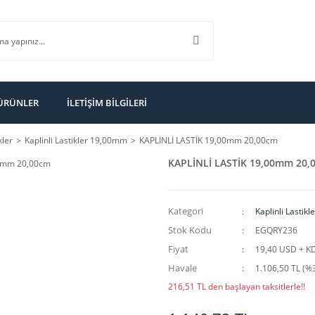
 ÜRÜNLER
İLETİŞİM BİLGİLERİ
kler
Kaplinli Lastikler 19,00mm
KAPLİNLİ LASTİK 19,00mm 20,00cm
KAPLİNLİ LASTİK 19,00mm 20,
Kategori
Kaplinli Lastik
Stok Kodu
EGQRY236
Fiyat
19,40 USD + K
Havale
1.106,50 TL (%3
216,51 TL den başlayan taksitlerle!!