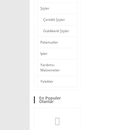
Şişler
Çentikli Şişler
Güldikenli Şişler
Palamutlar
İpler
Yardımcı
Malzemeler
Yelekler
En Populer
Olanlar