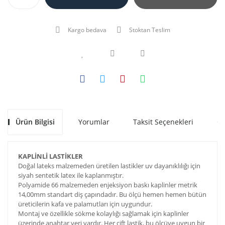
Kargo bedava
Stoktan Teslim
Ürün Bilgisi
Yorumlar
Taksit Seçenekleri
Ön
KAPLİNLİ LASTİKLER
Doğal lateks malzemeden üretilen lastikler uv dayanıklılığı için
siyah sentetik latex ile kaplanmıştır.
Polyamide 66 malzemeden enjeksiyon baskı kaplinler metrik
14,00mm standart diş çapındadır. Bu ölçü hemen hemen bütün
üreticilerin kafa ve palamutları için uygundur.
Montaj ve özellikle sökme kolaylığı sağlamak için kaplinler
üzerinde anahtar yeri vardır. Her çift lastik, bu ölçüye uygun bir