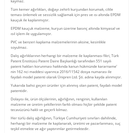
kaymaz.
Tüm kemer ağırlıkları, doğayı zehirli kurşundan korumak, ciltle
teması önlemek ve sessizlik sağlamak için pres ve ısı altında EPDM
kauçuk ile kaplanmıştır.
EPDM kauçuk malzeme, kurşun üzerine basınç altında kimyasal ve
ısıl işlem ile uygulamıştır.
PVC ve benzeri kaplama malzemelerinin aksine, kesinlikle
soyulmaz.
Dalış ağırlıklarının herhangi bir malzeme ile kaplanması fikri, Türk
Patent Enstitüsü Patent Daire Başkanlığı tarafından 551 sayılı
patent hakları korunması hakkında kanun hükmünde kararname’
nin 162 nci maddesi uyarınca 2016/11542 dosya numarası ile
faydalı model patenti olarak Ünipren Ltd. Şti. adına kayda alınmıştır.
Yukarıda bahsi geçen ürünler için alınmış olan patent, faydalı model
patentidir.
Dolayısı ile, ürün ölçülerinin, ağırlığının, renginin, kullanılan
malzeme ve üretim şekillerinin farklı olması hiçbir şekilde patent
tecavüzünü haklı ve geçerli kılmaz.
Her türlü dalış ağırlığının, Türkiye Cumhuriyeti sınırları dahilinde,
herhangi bir malzeme ile kaplanarak, üretimi ve pazarlanması, suç
teşkil etmekte ve ağır yaptırımlar getirmektedir.