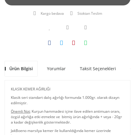
Kargo bedava
Stoktan Teslim
Ürün Bilgisi
Yorumlar
Taksit Seçenekleri
Ön
KLASİK KEMER AĞIRLIĞI
Klasik seri standart dalış ağırlığı formunda 1.000gr. olarak dizayn
edilmiştir.
Önemli Not
; Kurşun hammadesi içine ilave edilen antimuan oranı,
özgül ağırlığa etki etmekte ve bitmiş ürün ağırlığında + veya - 20gr
a kadar değişkenlik göstermektedir.
JakBoeno marsilya kemer ile kullanıldığında kemer üzerinde