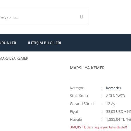
 ÜRÜNLER
İLETİŞİM BİLGİLERİ
MARSİLYA KEMER
MARSİLYA KEMER
Kategori
Kemerler
Stok Kodu
AGLNPWZ3
Garanti Süresi
12 Ay
Fiyat
33,05 USD + K
Havale
1.885,04 TL (%3
368,85 TL den başlayan taksitlerle!!