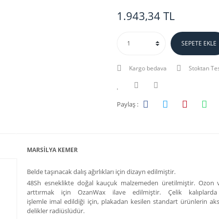
1.943,34 TL
SEPETE EKLE
Kargo bedava
Stoktan Te
Paylaş :
MARSİLYA KEMER
Belde taşınacak dalış ağırlıkları için dizayn edilmiştir.
48Sh esneklikte doğal kauçuk malzemeden üretilmiştir. Ozon ve
arttırmak için OzanWax ilave edilmiştir. Çelik kalıplarda
işlemle
imal
edildiği için, plakadan kesilen standart ürünlerin a
delikler radiüslüdür.