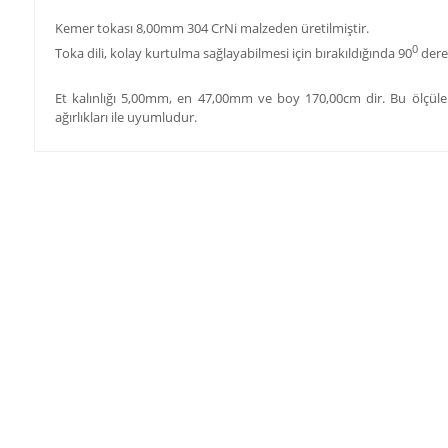
Kemer tokası 8,00mm 304 CrNi malzeden üretilmiştir.
0
Toka dili, kolay kurtulma sağlayabilmesi için bırakıldığında 90
dere
Et kalınlığı 5,00mm, en 47,00mm ve boy 170,00cm dir. Bu ölçüler
ağırlıkları ile uyumludur.