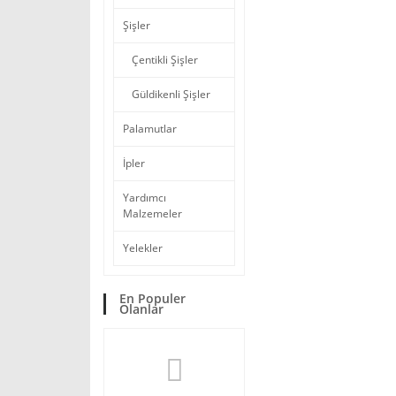
Şişler
Çentikli Şişler
Güldikenli Şişler
Palamutlar
İpler
Yardımcı
Malzemeler
Yelekler
En Populer
Olanlar