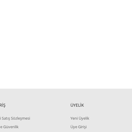
RİŞ
ÜYELİK
i Satış Sözleşmesi
Yeni Üyelik
 ve Güvenlik
Üye Girişi