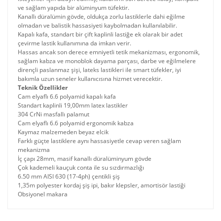
ve sağlam yapıda bir alüminyum tüfektir.
Kanallı düralümin gövde, oldukça zorlu lastiklerle dahi eğilme
olmadan ve balistik hassasiyeti kaybolmadan kullanılabilir.
Kapalı kafa, standart bir çift kaplinli lastiğe ek olarak bir adet
çevirme lastik kullanımına da imkan verir.
Hassas ancak son derece emniyetli tetik mekanizması, ergonomik,
sağlam kabza ve monoblok dayama parçası, darbe ve eğilmelere
dirençli paslanmaz şişi, lateks lastikleri ile smart tüfekler, iyi
bakımla uzun seneler kullanıcısına hizmet verecektir.
Teknik Özellikler
Cam elyaflı 6.6 polyamid kapalı kafa
Standart kaplinli 19,00mm latex lastikler
304 CrNi masfallı palamut
Cam elyaflı 6.6 polyamid ergonomik kabza
Kaymaz malzemeden beyaz elcik
Farklı güçte lastiklere aynı hassasiyetle cevap veren sağlam
mekanizma
İç çapı 28mm, masif kanallı düralüminyum gövde
Çok kademeli kauçuk conta ile su sızdırmazlığı
6.50 mm AISI 630 (17-4ph) çentikli şiş
1,35m polyester kordaj şiş ipi, bakır klepsler, amortisör lastiği
Obsiyonel makara