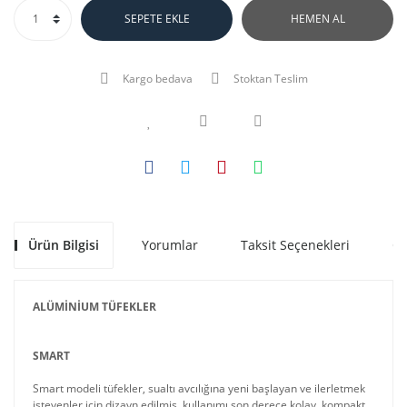
SEPETE EKLE
HEMEN AL
Kargo bedava
Stoktan Teslim
Ürün Bilgisi
Yorumlar
Taksit Seçenekleri
Ön
ALÜMİNİUM TÜFEKLER
SMART
Smart modeli tüfekler, sualtı avcılığına yeni başlayan ve ilerletmek
isteyenler için dizayn edilmiş, kullanımı son derece kolay, kompakt